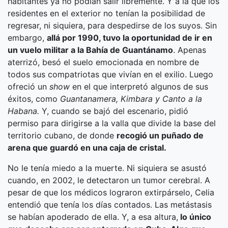
habitantes ya no podían salir libremente. Y a la que los
residentes en el exterior no tenían la posibilidad de
regresar, ni siquiera, para despedirse de los suyos. Sin
embargo,
allá por 1990, tuvo la oportunidad de ir en
un vuelo militar a la Bahía de Guantánamo
. Apenas
aterrizó, besó el suelo emocionada en nombre de
todos sus compatriotas que vivían en el exilio. Luego
ofreció un
show
en el que interpretó algunos de sus
éxitos, como
Guantanamera, Kimbara y Canto a la
Habana.
Y, cuando se bajó del escenario, pidió
permiso para dirigirse a la valla que divide la base del
territorio cubano, de donde
recogió un puñado de
arena que guardó en una caja de cristal.
No le tenía miedo a la muerte. Ni siquiera se asustó
cuando, en 2002, le detectaron un tumor cerebral. A
pesar de que los médicos lograron extirpárselo, Celia
entendió que tenía los días contados. Las metástasis
se habían apoderado de ella. Y, a esa altura,
lo único