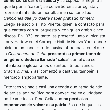
comenzó su carrera solista
y su esposo, el negrito al
que le ponía “sazón”, se convirtió en su arreglista y
representante. Su primer álbum en solitario fue
Canciones que yo quería haber grabado primero
.
Luego se asoció a Tito Puente, quien la contactó para
que cantara con su orquesta y con quien grabó cinco
discos. En 1973, en tanto, se presentó junto al pianista
Larry Harlow en el Carnegie Hall de Nueva York donde
hicieron un concierto de música afrocubana en el que
la
Guarachera de Cuba
presentó su primer tema de
un género dudoso llamado “salsa”
con el que se
intentaba englobar a los distintos ritmos latinos:
Gracia divina
. Y así comenzó a cautivar, también, al
mercado angloparlante.
Entonces ya hacía casi una década que había dejado
de ser asilada política para convertirse en ciudadana
norteamericana. Pero Celia aún
no perdía las
esperanzas de volver a su patria
. Esa de la que sus