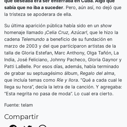
que deseaba era ser enterrada en Cuba. Algo que
sabía que no iba a suceder
. Pero, aún así, no dejó que
la tristeza se apoderara de ella.
Su última aparición pública había sido en un
show
homenaje llamado
¡Celia Cruz, Azúcar!
, que le hizo la
cadena
Telemundo
a beneficio de su fundación en
marzo de 2003 y del que participaron artistas de la
talla de Gloria Estefan, Marc Anthony, Olga Tañón, La
India, José Feliciano, Johnny Pacheco, Gloria Gaynor y
Patti LaBelle. Por esos días, además, había terminado
de grabar su septuagésimo álbum,
Regalo del alma
,
que incluía temas como
Ríe y llora
. “Qué a cada cual le
llega su hora”, decía la letra de la canción. Y agregaba:
“Esta negrita no pasa de moda”. Lo cual era cierto.
Fuente: telam
Compartir